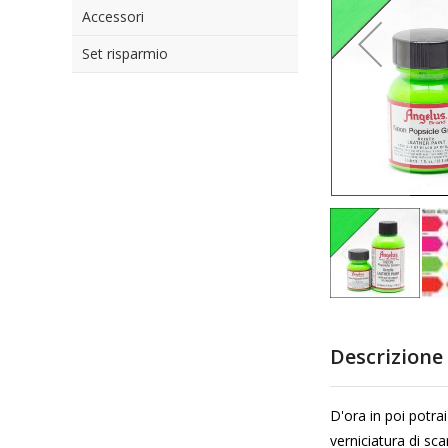
Accessori
di
immagini
Set risparmio
Vai
all'inizio
Descrizione
della
galleria
di
D'ora in poi potra
immagini
verniciatura di sca