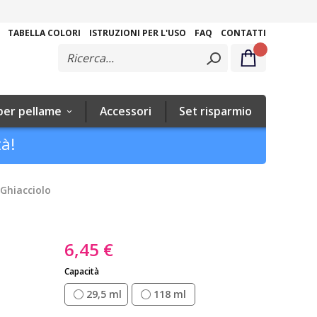
Salta
al
TABELLA COLORI
ISTRUZIONI PER L'USO
FAQ
CONTATTI
contenuto
per pellame
Accessori
Set risparmio
tà!
 Ghiacciolo
6,45 €
Capacità
29,5 ml
118 ml