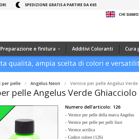
ORI
SPEDIZIONE GRATIS A PARTIRE DA €65
CHI SIAMO
Preparazione e finitura
Additivi Coloranti
Cura 
ta qualità, ampia scelta di colori e versatili
i per pelle
Angelus Neon
Vernice per pelle Angelus Verde
per pelle Angelus Verde Ghiacciolo
Numero dell'articolo:
126
- Vernice per pelle della marca Angelus
- Vernice per pelle per pelli lisce
- Vernice acrilica
- Codice colore (126)