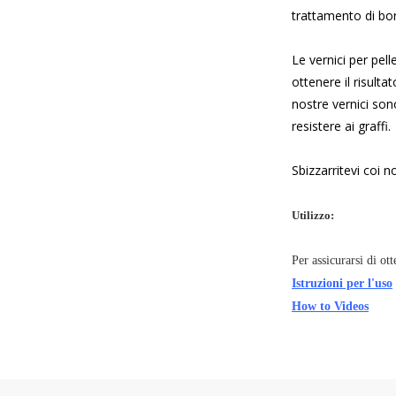
trattamento di borda
Le vernici per pel
ottenere il risulta
nostre vernici sono
resistere ai graffi.
Sbizzarritevi coi no
Utilizzo:
Per assicurarsi di ot
Istruzioni per l'uso
How to Videos