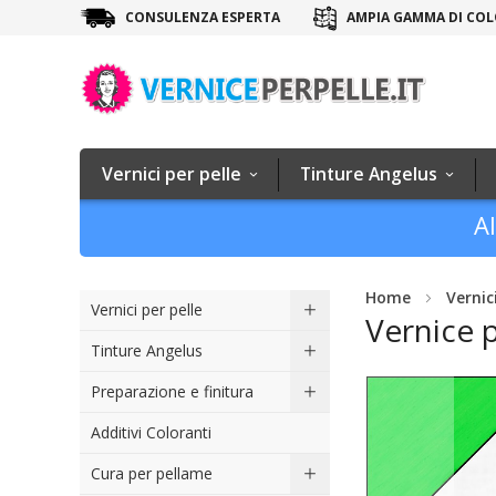
CONSULENZA ESPERTA
AMPIA GAMMA DI COL
Vernici per pelle
Tinture Angelus
Al
Home
Vernic
Vernici per pelle
Vernice 
Tinture Angelus
Vai
Preparazione e finitura
alla
Additivi Coloranti
fine
della
Cura per pellame
galleria