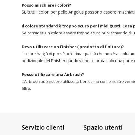
Posso mischiare i colori?
Si, tutti i colori per pelle Angelus possono essere mischiati 
Il colore standard è troppo scuro per i miei gusti. Cosa
Se consideri un colore essere troppo scuro puoi schiarirlo di un
Devo utilizzare un Finisher ( prodotto di finitura)?
Il colore ha già di per sè un’ottima qualità che non è assoluta
addizionale del Finisher qundo viene colorata solo una parte 
Posso utilizzare una Airbrush?
L’Airbrush può essere utilizzata benissimo con le nostre vernici
filtro.
Servizio clienti
Spazio utenti