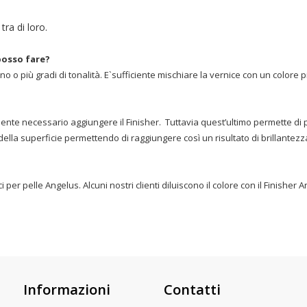
tra di loro.
 posso fare?
o o più gradi di tonalità. E`sufficiente mischiare la vernice con un colore p
mente necessario aggiungere il Finisher. Tuttavia quest’ultimo permette di p
della superficie permettendo di raggiungere così un risultato di brillant
 per pelle Angelus. Alcuni nostri clienti diluiscono il colore con il Finishe
Informazioni
Contatti