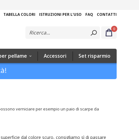
Salta
al
TABELLA COLORI
ISTRUZIONI PER L'USO
FAQ
CONTATTI
contenuto
0
per pellame
Accessori
Set risparmio
tà!
si possono verniciare per esempio un paio di scarpe da
a superficie dal colore scuro, consigliamo sì di passare