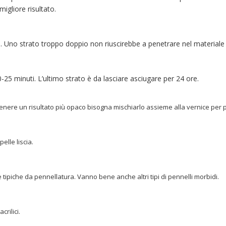
igliore risultato.
e. Uno strato troppo doppio non riuscirebbe a penetrare nel materiale
25 minuti. L’ultimo strato è da lasciare asciugare per 24 ore.
ttenere un risultato più opaco bisogna mischiarlo assieme alla vernice per 
elle liscia.
ce tipiche da pennellatura. Vanno bene anche altri tipi di pennelli morbidi.
rilici.