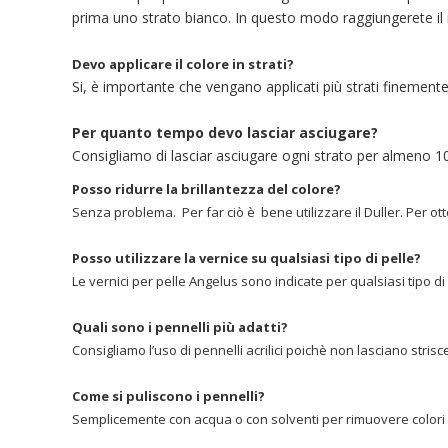
prima uno strato bianco. In questo modo raggiungerete il m
Devo applicare il colore in strati?
Si, è importante che vengano applicati più strati finement
Per quanto tempo devo lasciar asciugare?
Consigliamo di lasciar asciugare ogni strato per almeno 10-
Posso ridurre la brillantezza del colore?
Senza problema. Per far ciò è bene utilizzare il Duller. Per o
Posso utilizzare la vernice su qualsiasi tipo di pelle?
Le vernici per pelle Angelus sono indicate per qualsiasi tipo di p
Quali sono i pennelli più adatti?
Consigliamo l’uso di pennelli acrilici poichè non lasciano stris
Come si puliscono i pennelli?
Semplicemente con acqua o con solventi per rimuovere colori ac