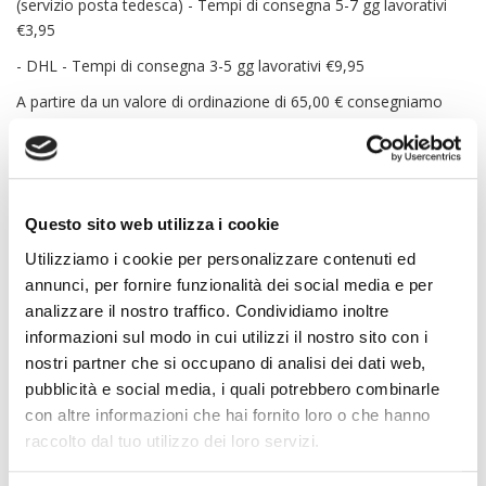
(servizio posta tedesca) - Tempi di consegna 5-7 gg lavorativi
€3,95
- DHL - Tempi di consegna 3-5 gg lavorativi €9,95
A partire da un valore di ordinazione di 65,00 € consegniamo
all'estero senza spese di spedizione.
Termini di consegna
Purché nella relativa offerta non sia indicato un altro termine, la
Questo sito web utilizza i cookie
spedizione della merce avviene a livello nazionale (Germania)
entro 5 - 7 giorni, a livello internazionale entro 5 - 7 dopo la
Utilizziamo i cookie per personalizzare contenuti ed
stipula del contratto (nel caso sia stato concordato il
annunci, per fornire funzionalità dei social media e per
pagamento anticipato dopo il proprio mandato di pagamento).
analizzare il nostro traffico. Condividiamo inoltre
informazioni sul modo in cui utilizzi il nostro sito con i
Tenere conto che nei giorni festivi e nelle domeniche non
nostri partner che si occupano di analisi dei dati web,
avvengono notifiche.
pubblicità e social media, i quali potrebbero combinarle
Se ha ordinato articoli con tempi di consegna differenti, Le
con altre informazioni che hai fornito loro o che hanno
invieremo i beni in una spedizione unica, se non diversamente
raccolto dal tuo utilizzo dei loro servizi.
concordato con Lei. I tempi di consegna equivalgono in tal caso
a quelli dell’articolo riportante tempi di consegna più lunghi.