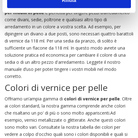
Rifiuta
Desiderate verniciare il vostro arredamento in pelle? La
vernice
per mobili in pelle
è perfetta per tingere pezzi d’arredamento
come divani, sedie, poltrone e qualsiasi altro tipo di
arredamento in un colore a vostra scelta. Ad esempio, per
dipingere un divano a due posti, sono necessari quattro barattoli
di vernice da 118 ml. Per una sedia da pranzo, di solito è
sufficiente un flacone da 118 ml. In questo modo avrete una
soluzione pratica ed economica per cambiare il colore di una
sedia o di un altro pezzo d'arredamento. Leggete il nostro
manuale d’uso
per poter tingere i vostri mobili nel modo
corretto.
Colori di vernice per pelle
Offriamo un’ampia gamma di
colori di vernice per pelle
. Oltre
ai colori standard, la nostra gamma comprende anche colori
che risaltano un po' di più o sono molto appariscenti.Ad
esempio, vernici metallizzate o glitterate. Anche questi colori
sono molto vari. Consultate la nostra tabella dei colori per
vedere a colpo d'occhio quali sono i colori disponibili e quali si