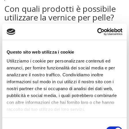
Con quali prodotti è possibile
utilizzare la vernice per pelle?
Con la nostra
vernice per pelle di alta qualità
Angelus,
avrete una soluzione pratica ed economica per donare un
nuovo colore ai vostri articoli in pelle. È possibile utilizzare
questa vernice anche su altri materiali con superficie liscia, come
Questo sito web utilizza i cookie
vetro, tessuti, plastica, stoffa e rete. Utilizzate i nostri pratici
additivi
per la vernice, come il fissante, in modo da poter
Utilizziamo i cookie per personalizzare contenuti ed
utilizzare la vernice per pelle anche per questi tessuti ed
annunci, per fornire funzionalità dei social media e per
ottenere lo stesso splendido risultato.
analizzare il nostro traffico. Condividiamo inoltre
Vernice per pelle Angelus
informazioni sul modo in cui utilizzi il nostro sito con i
nostri partner che si occupano di analisi dei dati web,
La nota
vernice per pelle Angelus
è della più alta qualità. La
pubblicità e social media, i quali potrebbero combinarle
cosa migliore è il prezzo! Da oltre 100 anni questo marchio
con altre informazioni che hai fornito loro o che hanno
sviluppa e produce vernici, additivi e accessori per una facile
raccolto dal tuo utilizzo dei loro servizi.
tintura dei prodotti in pelle. Grazie all'esperienza pluriennale, la
vernice per pelle Angelus
garantisce risultati visibilmente positivi,
Selezione
i quali dureranno per molti anni. Volete tingere prodotti in pelle