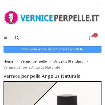
Alta qualità, ampia scelta di colori e versatilità!
Home
Vernici per pelle
Angelus Standard
Vernice per pelle Angelus Naturale
Vernice per pelle Angelus Naturale
Vai
alla
fine
della