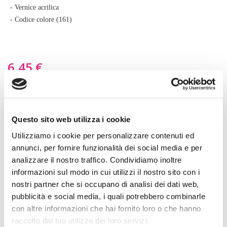
di
- Vernice acrilica
immagini
- Codice colore (161)
6,45 €
Capacità
29,5 ml
118 ml
Questo sito web utilizza i cookie
Utilizziamo i cookie per personalizzare contenuti ed
NEL CESTINO
annunci, per fornire funzionalità dei social media e per
analizzare il nostro traffico. Condividiamo inoltre
Descrizione prodotto
informazioni sul modo in cui utilizzi il nostro sito con i
nostri partner che si occupano di analisi dei dati web,
D'ora in poi potrai verniciare o ritoccare da solo qualsiasi pelle.
pubblicità e social media, i quali potrebbero combinarle
Le vernici acriliche della marca Angelus sono senza odore e
con altre informazioni che hai fornito loro o che hanno
adatte alla verniciatura di scarpe, cinture, portamonete, borse,
raccolto dal tuo utilizzo dei loro servizi.