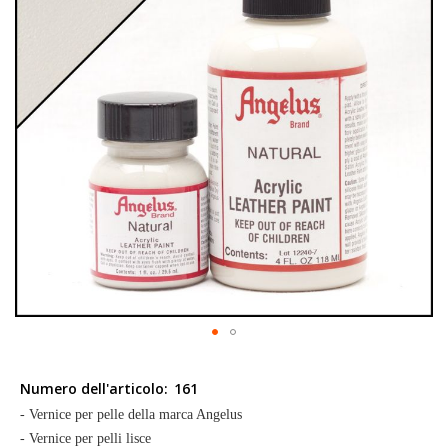
galleria
di
immagini
Vai
all'inizio
Numero dell'articolo:
161
della
- Vernice per pelle della marca Angelus
galleria
- Vernice per pelli lisce