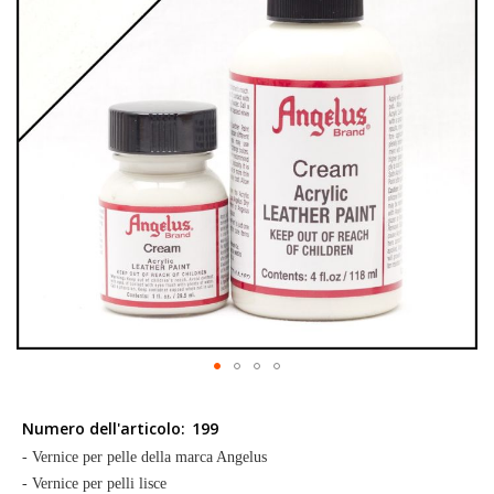
galleria
di
immagini
Vai
all'inizio
Numero dell'articolo:
199
della
- Vernice per pelle della marca Angelus
galleria
- Vernice per pelli lisce