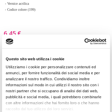
di
- Vernice acrilica
immagini
- Codice colore (199)
6,45 €
Capacità
29,5 ml
118 ml
472 ml
Questo sito web utilizza i cookie
Utilizziamo i cookie per personalizzare contenuti ed
NEL CESTINO
annunci, per fornire funzionalità dei social media e per
analizzare il nostro traffico. Condividiamo inoltre
Descrizione prodotto
informazioni sul modo in cui utilizzi il nostro sito con i
nostri partner che si occupano di analisi dei dati web,
D'ora in poi potrai verniciare o ritoccare da solo qualsiasi pelle.
pubblicità e social media, i quali potrebbero combinarle
Le vernici acriliche della marca Angelus sono senza odore e
con altre informazioni che hai fornito loro o che hanno
adatte alla verniciatura di scarpe, cinture, portamonete, borse,
raccolto dal tuo utilizzo dei loro servizi.