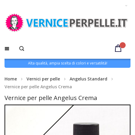
Alta qualità, ampia scelta di colori e versatilità!
Home
Vernici per pelle
Angelus Standard
Vernice per pelle Angelus Crema
Vernice per pelle Angelus Crema
Vai
alla
fine
della