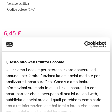
di
- Vernice acrilica
immagini
- Codice colore (176)
6,45 €
Capacità
29,5 ml
118 ml
Questo sito web utilizza i cookie
NEL CESTINO
Utilizziamo i cookie per personalizzare contenuti ed
annunci, per fornire funzionalità dei social media e per
Descrizione prodotto
analizzare il nostro traffico. Condividiamo inoltre
informazioni sul modo in cui utilizzi il nostro sito con i
nostri partner che si occupano di analisi dei dati web,
D'ora in poi potrai verniciare o ritoccare da solo qualsiasi pelle.
pubblicità e social media, i quali potrebbero combinarle
Le vernici acriliche della marca Angelus sono senza odore e
con altre informazioni che hai fornito loro o che hanno
adatte alla verniciatura di scarpe, cinture, portamonete, borse,
raccolto dal tuo utilizzo dei loro servizi.