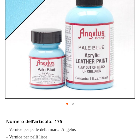
galleria
di
immagini
Vai
all'inizio
Numero dell'articolo:
176
della
- Vernice per pelle della marca Angelus
galleria
- Vernice per pelli lisce