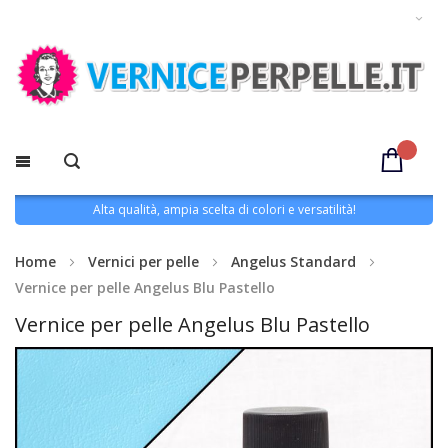
Alta qualità, ampia scelta di colori e versatilità!
Home
Vernici per pelle
Angelus Standard
Vernice per pelle Angelus Blu Pastello
Vernice per pelle Angelus Blu Pastello
Vai
alla
fine
della