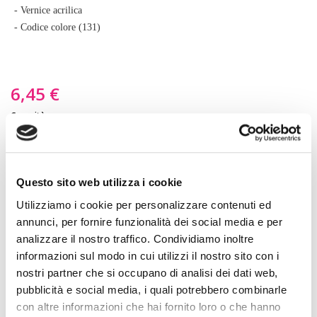
di
- Vernice acrilica
immagini
- Codice colore (131)
6,45 €
Capacità
29,5 ml
118 ml
Questo sito web utilizza i cookie
NEL CESTINO
Utilizziamo i cookie per personalizzare contenuti ed
annunci, per fornire funzionalità dei social media e per
Descrizione prodotto
analizzare il nostro traffico. Condividiamo inoltre
informazioni sul modo in cui utilizzi il nostro sito con i
A partire da adesso potrai verniciare o ritoccare da solo qualsiasi pelle. Le
nostri partner che si occupano di analisi dei dati web,
pubblicità e social media, i quali potrebbero combinarle
vernice acriliche della marca Angelus sono senza odore e adatte alla
con altre informazioni che hai fornito loro o che hanno
verniciatura di scarpe, cinture, portamonete, borse, giacche da