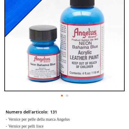
galleria
di
immagini
Vai
all'inizio
Numero dell'articolo:
131
della
- Vernice per pelle della marca Angelus
galleria
- Vernice per pelli lisce