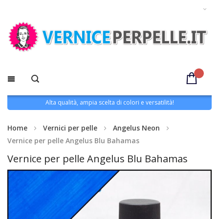
Alta qualità, ampia scelta di colori e versatilità!
Home
Vernici per pelle
Angelus Neon
Vernice per pelle Angelus Blu Bahamas
Vernice per pelle Angelus Blu Bahamas
Vai
alla
fine
della