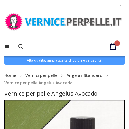
Alta qualità, ampia scelta di colori e versatilità!
Home
Vernici per pelle
Angelus Standard
Vernice per pelle Angelus Avocado
Vernice per pelle Angelus Avocado
Vai
alla
fine
della