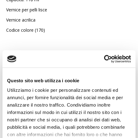
di
immagini
Vernice per pelli lisce
Vernice acrilica
Codice colore (170)
6,45 €
Capacità
29,5 ml
118 ml
Questo sito web utilizza i cookie
Utilizziamo i cookie per personalizzare contenuti ed
annunci, per fornire funzionalità dei social media e per
NEL CESTINO
analizzare il nostro traffico. Condividiamo inoltre
informazioni sul modo in cui utilizzi il nostro sito con i
Descrizione prodotto
nostri partner che si occupano di analisi dei dati web,
pubblicità e social media, i quali potrebbero combinarle
D'ora in poi potrai verniciare o ritoccare da solo qualsiasi pelle.
con altre informazioni che hai fornito loro o che hanno