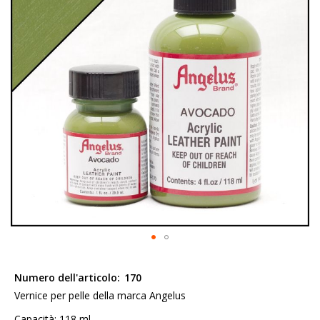
galleria
di
immagini
Vai
all'inizio
Numero dell'articolo:
170
della
Vernice per pelle della marca Angelus
galleria
Capacità: 118 ml