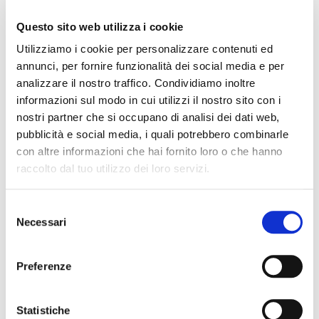
8,95 €
immagini
Questo sito web utilizza i cookie
(101,71€/1L)
Utilizziamo i cookie per personalizzare contenuti ed
annunci, per fornire funzionalità dei social media e per
NEL CESTINO
analizzare il nostro traffico. Condividiamo inoltre
informazioni sul modo in cui utilizzi il nostro sito con i
Descrizione prodotto
nostri partner che si occupano di analisi dei dati web,
pubblicità e social media, i quali potrebbero combinarle
con altre informazioni che hai fornito loro o che hanno
Questa crema per lucidare è adatta per pulire, curare e riparare
raccolto dal tuo utilizzo dei loro servizi.
la pelle liscia.
È composta da vari tipi di cera, olio e sapone.
Selezione
Grazie alla sua speciale composizione, la crema è ideale per
Necessari
del
restaurare la pelle liscia vecchia e consumata.
consenso
Nota: è possibile miscelare la vostra tonalità di crema
Preferenze
aggiungendo i nostri colori Angelus.
Applicazione:
Statistiche
Può essere applicata con una spugna o un panno.