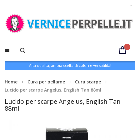
Alta qualità, ampia scelta di colori e versatilità!
Home
Cura per pellame
Cura scarpe
Lucido per scarpe Angelus, English Tan 88ml
Lucido per scarpe Angelus, English Tan
88ml
Vai
alla
fine