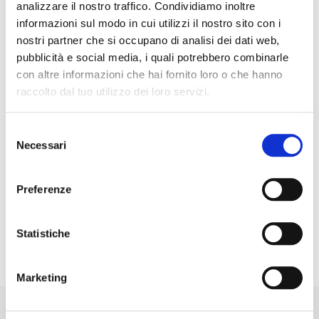
analizzare il nostro traffico. Condividiamo inoltre
6,45 €
immagini
informazioni sul modo in cui utilizzi il nostro sito con i
(50,42€/1L)
nostri partner che si occupano di analisi dei dati web,
pubblicità e social media, i quali potrebbero combinarle
con altre informazioni che hai fornito loro o che hanno
Descrizione prodotto
raccolto dal tuo utilizzo dei loro servizi.
L’Exotic/Reptile Conditioner è stato sviluppato proprio per la
Selezione
pulizia e la cura del cuoio di rettile e di altre pelli esotiche. Con
Necessari
del
questo prodotto è possibile non solo pulire stivali, scarpe, borse
consenso
e cinture, ma anche proteggerli in modo efficace dallo sporco e
Preferenze
dall'umidità e curarli in modo ottimale.
Ideale per pelle Vintage (Distressed Leather), pelle non trattata
(Naked Leather) e pelle liscia.
Statistiche
Marketing