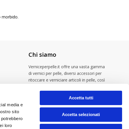
o morbido.
Chi siamo
Verniceperpelle.it offre una vasta gamma
di vernici per pelle, diversi accessori per
ritoccare e verniciare articoli in pelle, così
come prodotti per la cura di scarpe in pelle
e altro pellame.
Accetta tutti
cial media e
nostro sito
Accetta selezionati
i potrebbero
ei loro