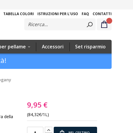
Salta
al
TABELLA COLORI
ISTRUZIONI PER L'USO
FAQ
CONTATTI
contenuto
per pellame
Accessori
Set risparmio
tà!
ogany
9,95 €
(84,32€/1L)
ra della
NEL CESTINO