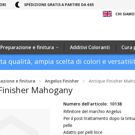
ORI
SPEDIZIONE GRATIS A PARTIRE DA €65
CHI SIAMO
Preparazione e finitura
Additivi Coloranti
Cura 
ta qualità, ampia scelta di colori e versatili
azione e finitura
Angelus Finisher
Antique Finisher Mah
Finisher Mahogany
Numero dell'articolo:
10138
Rifinitore del marchio Angelus
Per il post-trattamento dopo la tintu
pelle
Adatto per pelli lisce