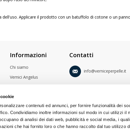
 dell'uso. Applicare il prodotto con un batuffolo di cotone o un pann
Informazioni
Contatti
Chi siamo
info@verniceperpelle.it
Vernici Angelus
Istruzioni sul recesso
 cookie
Note legali
rsonalizzare contenuti ed annunci, per fornire funzionalità dei so
Condizioni generali di
ffico. Condividiamo inoltre informazioni sul modo in cui utilizzi il 
contratto
 occupano di analisi dei dati web, pubblicità e social media, i qual
Protezione dei dati
azioni che hai fornito loro o che hanno raccolto dal tuo utilizzo d