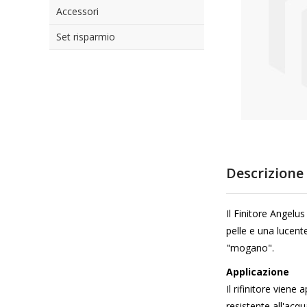
Accessori
di
immagini
Set risparmio
Vai
all'inizio
Descrizione
della
galleria
di
Il Finitore Angelus
immagini
pelle e una lucent
"mogano".
Applicazione
Il rifinitore viene
resistente all'acqu