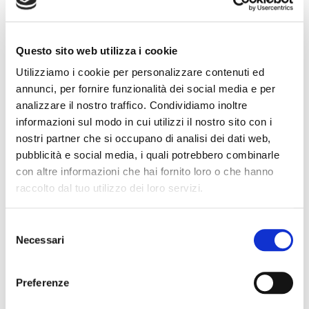
galleria
di
9,95 €
immagini
Questo sito web utilizza i cookie
Utilizziamo i cookie per personalizzare contenuti ed
NEL CESTINO
annunci, per fornire funzionalità dei social media e per
analizzare il nostro traffico. Condividiamo inoltre
Descrizione prodotto
informazioni sul modo in cui utilizzi il nostro sito con i
nostri partner che si occupano di analisi dei dati web,
Angelus Leather Dye tintura per pelli - La tintura Angelus Dye è
pubblicità e social media, i quali potrebbero combinarle
altamente pigmentata. Pensata per articoli in pelle liscia. Penetra
con altre informazioni che hai fornito loro o che hanno
nella pelle e ha un'ottima tenuta. Non causa abrasioni. Adatto
raccolto dal tuo utilizzo dei loro servizi.
alla colorazione di selle, scarpe, borsellini, cinture, ecc. Può
essere anche diluita o mischiata con altre tinture per ottenere il
Selezione
risultato cromatico desiderato. Modalitá d'uso: Si prega di
Necessari
del
testare il prodotto su una parte nascosta prima di procedere
consenso
all'applicazione completa. Prima di procedere con la
Preferenze
colorazione, rimuovere lo sporco e lo strato protettivo della
pelle con l'aiuto del Preparer e Deglazer Angelus. Agitare bene