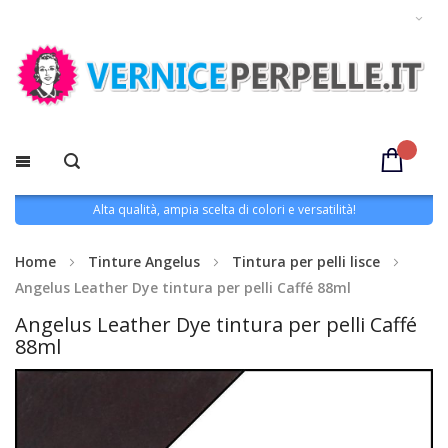
Alta qualità, ampia scelta di colori e versatilità!
Home
Tinture Angelus
Tintura per pelli lisce
Angelus Leather Dye tintura per pelli Caffé 88ml
Angelus Leather Dye tintura per pelli Caffé
88ml
Vai
alla
fine