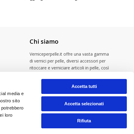
Chi siamo
Verniceperpelle.it offre una vasta gamma
di vernici per pelle, diversi accessori per
ritoccare e verniciare articoli in pelle, così
come prodotti per la cura di scarpe in pelle
e altro pellame.
Accetta tutti
cial media e
nostro sito
Accetta selezionati
i potrebbero
ei loro
Rifiuta