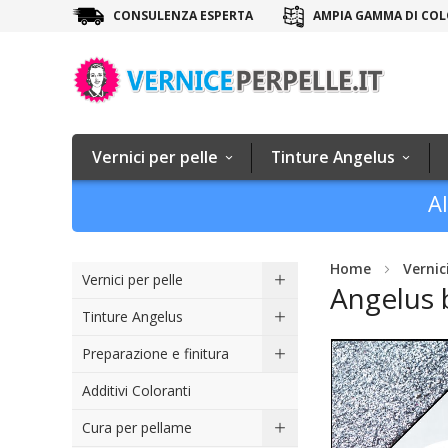
CONSULENZA ESPERTA
AMPIA GAMMA DI COL
Vernici per pelle
Tinture Angelus
Al
Home
Vernic
Vernici per pelle
Angelus b
Tinture Angelus
Vai
Preparazione e finitura
alla
Additivi Coloranti
fine
della
Cura per pellame
galleria