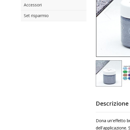
Accessori
di
immagini
Set risparmio
Vai
all'inizio
Descrizione
della
galleria
di
Dona un'effetto bri
immagini
dell'applicazione.