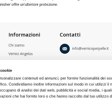
inisher offre un'ulteriore protezione.
Informazioni
Contatti
Chi siamo
info@verniceperpelle.it
Vernici Angelus
Istruzioni sul recesso
 cookie
Note legali
rsonalizzare contenuti ed annunci, per fornire funzionalità dei so
Condizioni generali di
ffico. Condividiamo inoltre informazioni sul modo in cui utilizzi il 
contratto
 occupano di analisi dei dati web, pubblicità e social media, i qual
Protezione dei dati
azioni che hai fornito loro o che hanno raccolto dal tuo utilizzo d