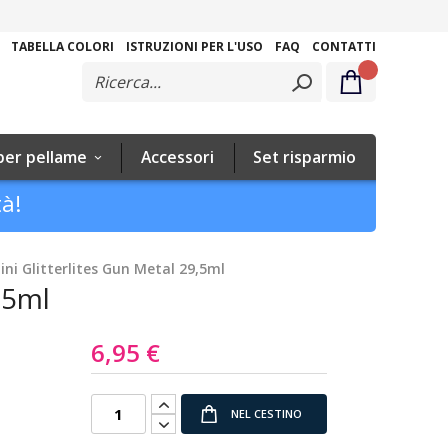
Salta
al
TABELLA COLORI
ISTRUZIONI PER L'USO
FAQ
CONTATTI
contenuto
per pellame
Accessori
Set risparmio
tà!
ini Glitterlites Gun Metal 29,5ml
,5ml
6,95 €
NEL CESTINO