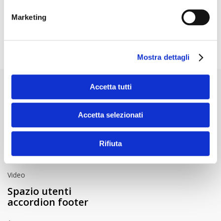
punto non visibile
Marketing
Compreso nella consegna:un flacone da 118 ml
Mostra dettagli
Accetta tutti
Servizio clienti
accordion footer
Accetta selezionati
FAQ
Pagamento e spedizione
Rifiuta
Istruzioni per l'uso
Video
Spazio utenti
accordion footer