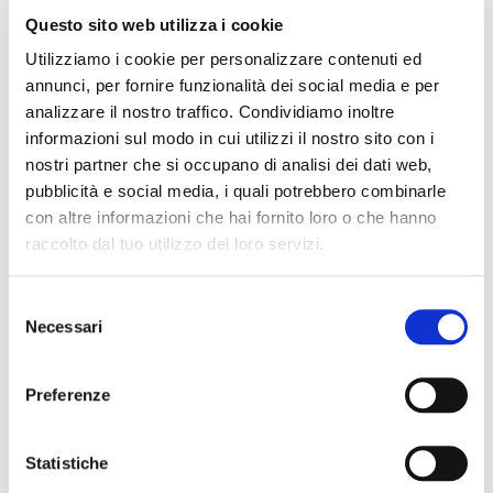
di
Questo sito web utilizza i cookie
immagini
7,95 €
Utilizziamo i cookie per personalizzare contenuti ed
annunci, per fornire funzionalità dei social media e per
analizzare il nostro traffico. Condividiamo inoltre
NEL CESTINO
informazioni sul modo in cui utilizzi il nostro sito con i
nostri partner che si occupano di analisi dei dati web,
Descrizione prodotto
pubblicità e social media, i quali potrebbero combinarle
con altre informazioni che hai fornito loro o che hanno
# 853 Angelus Smacchiatore contro macchie di sale e
raccolto dal tuo utilizzo dei loro servizi.
di acqua
Selezione
Questo smacchiatore Angelus rimuove da scarpe in pelle
Necessari
del
macchie di sale e acqua createsi con la neve, pioggia,
consenso
ghiaccio o sale antigelo sparso su strade. Permette di
eliminare le anti estetiche macchie di sale dalle scarpe.
Preferenze
Utilizzabile su pelle di camoscio, nappa e pelli lisce.
Statistiche
Attenzione: prima dell'utilizzo, provare il prodotto su un